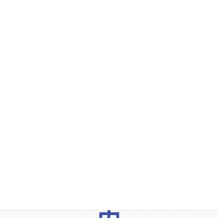
お電話による入会申込
下記電話番号までご連絡下さい。
TEL：054-272-1137
受付：若林ようへい後援会
後援会事務所のご案