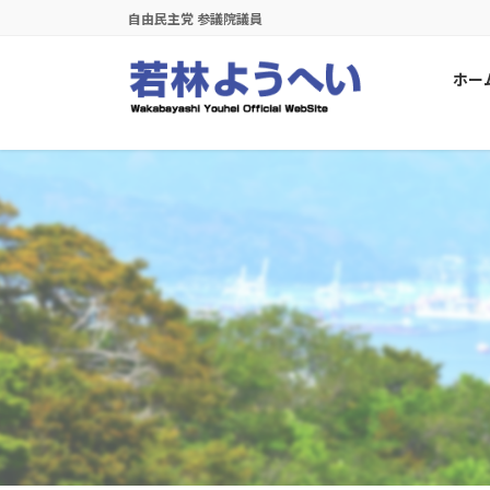
コ
ナ
自由民主党 参議院議員
ン
ビ
テ
ゲ
ホー
ン
ー
ツ
シ
に
ョ
移
ン
動
に
移
動